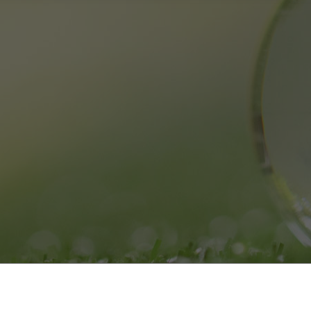
교실
초등학교
중/고등학교
원클래스
답례품