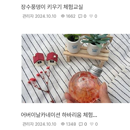
장수풍뎅이 키우기 체험교실
관리자
2024.10.10
1662
0
0
어버이날카네이션 하바리움 체험교실
관리자
2024.10.10
1348
0
0