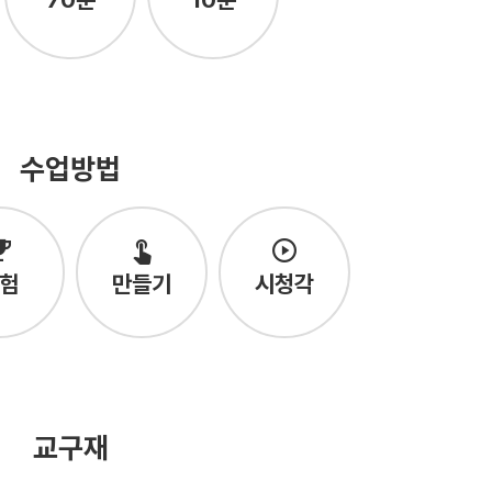
수업방법
험
만들기
시청각
교구재