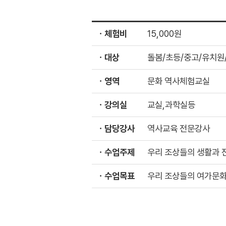
ㆍ체험비
15,000원
ㆍ대상
돌봄/초등/중고/유치원
ㆍ영역
문화 역사체험교실
ㆍ강의실
교실,과학실등
ㆍ담당강사
역사교육 전문강사
ㆍ수업주제
우리 조상들의 생활과 
ㆍ수업목표
우리 조상들의 여가문화