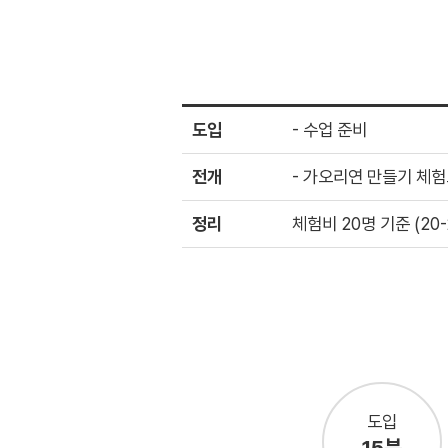
도입
- 수업 준비
전개
- 가오리연 만들기 체
정리
체험비 20명 기준 (2
도입
15분